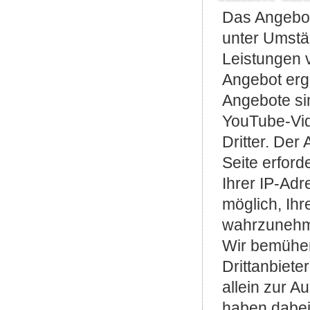
Das Angebot
unter Umstä
Leistungen 
Angebot ergä
Angebote si
YouTube-Vid
Dritter. Der 
Seite erford
Ihrer IP-Adr
möglich, Ih
wahrzunehme
Wir bemühen
Drittanbiete
allein zur A
haben dabei 