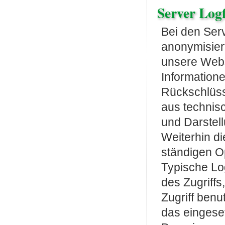
Server Logf
Bei den Serv
anonymisiert
unsere Webs
Information
Rückschlüsse
aus technis
und Darstell
Weiterhin di
ständigen Op
Typische Log
des Zugriffs
Zugriff benu
das eingese