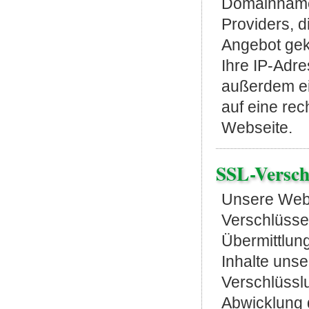
Domainname 
Providers, d
Angebot ge
Ihre IP-Adre
außerdem ei
auf eine re
Webseite.
SSL-Versch
Unsere Webs
Verschlüsse
Übermittlung
Inhalte unse
Verschlüsslu
Abwicklung 