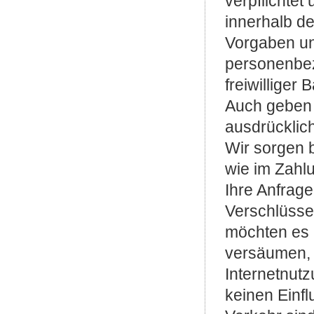
verpflichtet
innerhalb de
Vorgaben un
personenbez
freiwilliger
Auch geben w
ausdrücklich
Wir sorgen 
wie im Zahlu
Ihre Anfrage
Verschlüssel
möchten es a
versäumen, 
Internetnutz
keinen Einf