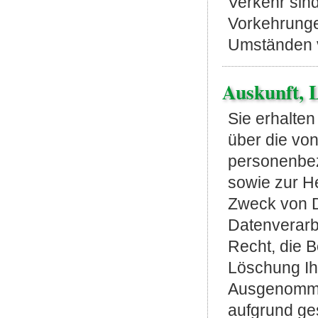
Verkehr sin
Vorkehrunge
Umständen v
Auskunft, 
Sie erhalten
über die vo
personenbez
sowie zur H
Zweck von 
Datenverarb
Recht, die B
Löschung Ih
Ausgenomme
aufgrund ges