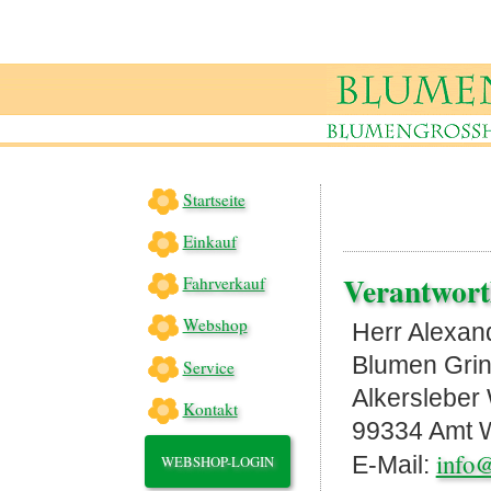
Startseite
Einkauf
Verantwort
Fahrverkauf
Webshop
Herr Alexan
Blumen Gri
Service
Alkersleber
Kontakt
99334 Amt 
info
E-Mail:
WEBSHOP-LOGIN